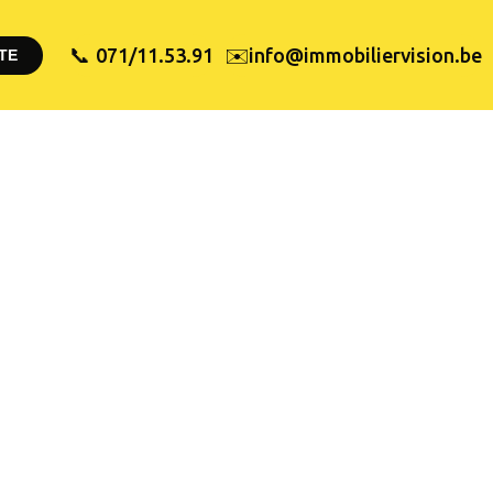
✉️
071/11.53.91
info@immobiliervision.be
📞
TE