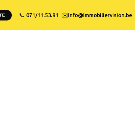
✉️
071/11.53.91
info@immobiliervision.be
📞
TE