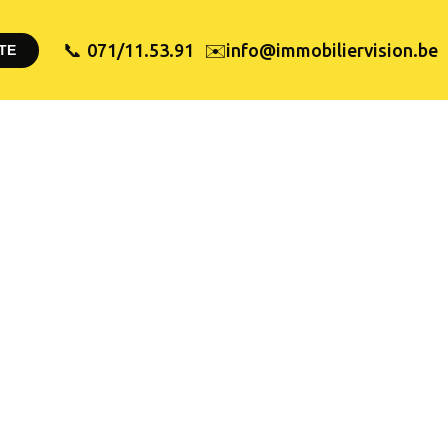
✉️
071/11.53.91
info@immobiliervision.be
📞
TE