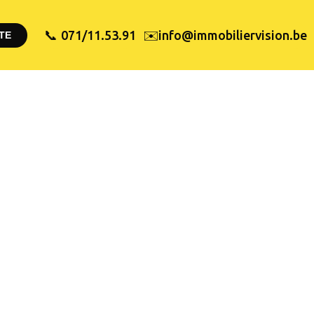
✉️
071/11.53.91
info@immobiliervision.be
📞
TE