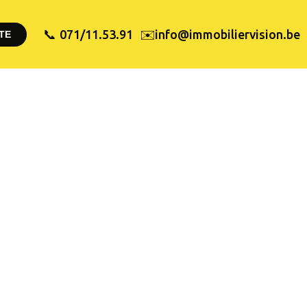
✉️
071/11.53.91
info@immobiliervision.be
📞
TE