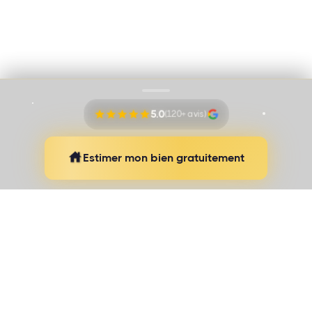
Mentions légales
Proudly pushed by
Banana Navy
5.0
(120+ avis)
Estimer mon bien gratuitement