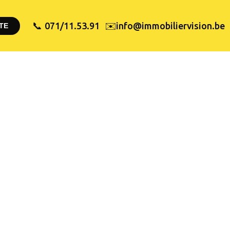
✉️
071/11.53.91
info@immobiliervision.be
📞
TE