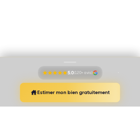
Immo Vision par Adem Ozbek
Cookies
Mentions légales
Proudly pushed by
Banana Navy
5.0
(120+ avis)
Estimer mon bien gratuitement