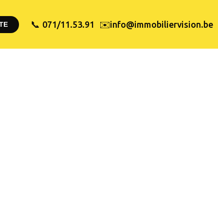
✉️
071/11.53.91
info@immobiliervision.be
📞
TE