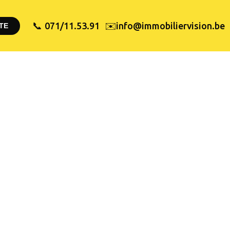
✉️
071/11.53.91
info@immobiliervision.be
📞
TE