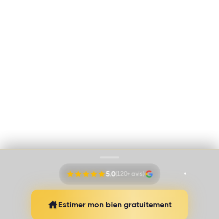
730.390.160
Immo Vision par Adem Ozbek
Cookies
Mentions légales
Proudly pushed by
Banana Navy
5.0
(120+ avis)
Estimer mon bien gratuitement