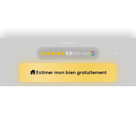
Mentions légales
Proudly pushed by
Banana Navy
5.0
(120+ avis)
Estimer mon bien gratuitement