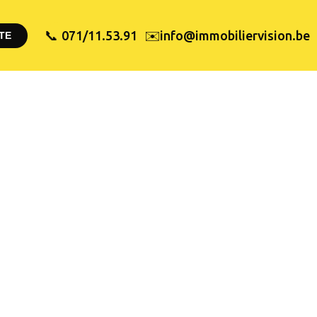
✉️
071/11.53.91
info@immobiliervision.be
📞
TE