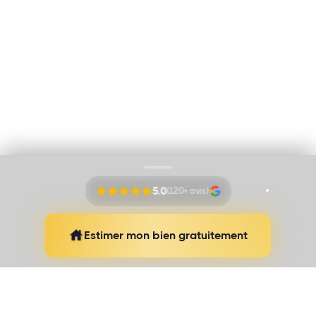
Immo Vision par Adem Ozbek
Cookies
Mentions légales
Proudly pushed by
Banana Navy
5.0
(120+ avis)
Estimer mon bien gratuitement