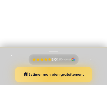
Immo Vision par Adem Ozbek
Cookies
Mentions légales
Proudly pushed by
Banana Navy
5.0
(120+ avis)
Estimer mon bien gratuitement