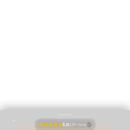
Luxembourg 16B, 1000 Bruxelles - Soumis au
code déontologique de l’
IPI
RC professionnelle et cautionnement via AXA Belgium SA – police n°
730.390.160
Immo Vision par Adem Ozbek
Cookies
Mentions légales
Proudly pushed by
Banana Navy
5.0
(120+ avis)