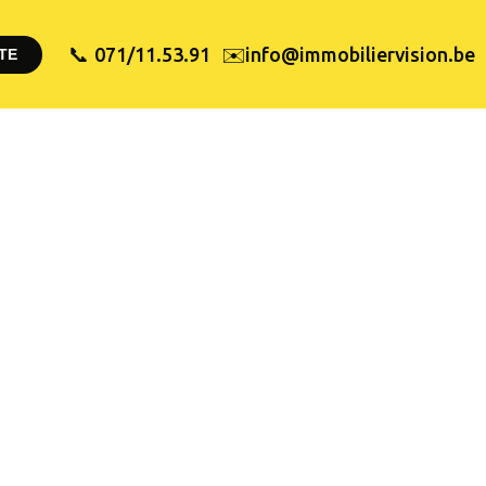
✉️
071/11.53.91
info@immobiliervision.be
📞
TE