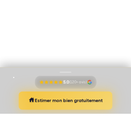
Immo Vision par Adem Ozbek
Cookies
Mentions légales
Proudly pushed by
Banana Navy
5.0
(120+ avis)
Estimer mon bien gratuitement