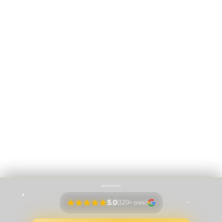
Luxembourg 16B, 1000 Bruxelles - Soumis au
code déontologique de l’
IPI
RC professionnelle et cautionnement via AXA Belgium SA – police n°
730.390.160
Immo Vision par Adem Ozbek
Cookies
Mentions légales
Proudly pushed by
Banana Navy
5.0
(120+ avis)