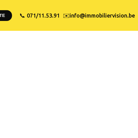
✉️
071/11.53.91
info@immobiliervision.be
📞
TE