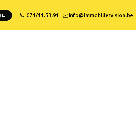
✉️
071/11.53.91
info@immobiliervision.be
📞
TE