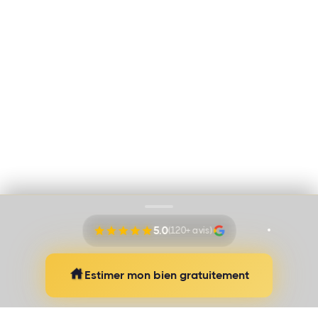
Immo Vision par Adem Ozbek
Cookies
Mentions légales
Proudly pushed by
Banana Navy
5.0
(120+ avis)
Estimer mon bien gratuitement