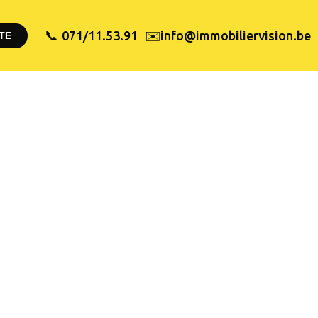
✉️
071/11.53.91
info@immobiliervision.be
📞
TE