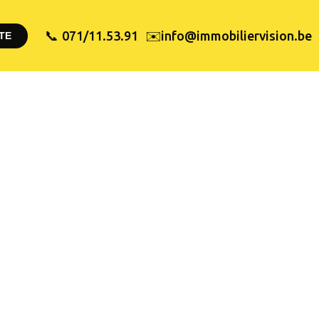
✉️
071/11.53.91
info@immobiliervision.be
📞
TE