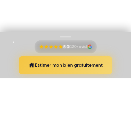
Mentions légales
Proudly pushed by
Banana Navy
5.0
(120+ avis)
Estimer mon bien gratuitement