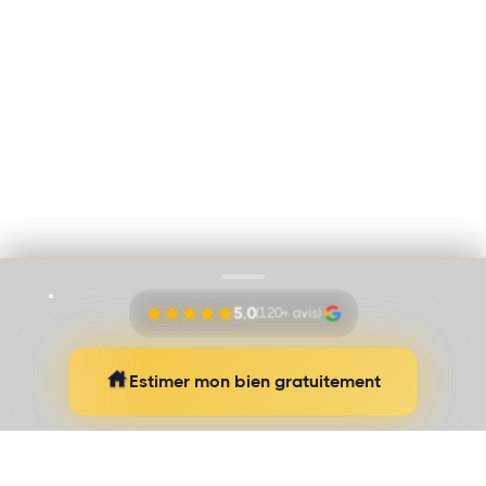
Immo Vision par Adem Ozbek
Cookies
Mentions légales
Proudly pushed by
Banana Navy
5.0
(120+ avis)
Estimer mon bien gratuitement