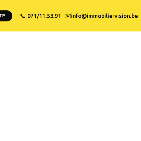
✉️
071/11.53.91
info@immobiliervision.be
📞
TE