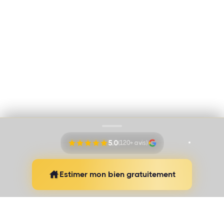
Immo Vision par Adem Ozbek
Cookies
Mentions légales
Proudly pushed by
Banana Navy
5.0
(120+ avis)
Estimer mon bien gratuitement